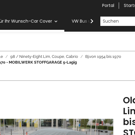
Portal
Start
ür Ihr Wunsch-Car Cover
VW Bus und Van Car Cover
le
98 / Ninety-Eight Lim, Coupe, Cabrio
Bj.von 1954 bis 1970
is 1970 - MOBILWERK STOFFGARAGE 5-Lagig
Ol
Li
bi
ST