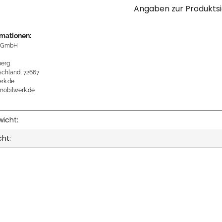
Angaben zur Produktsi
rmationen:
 GmbH
erg
schland, 72667
rk.de
mobilwerk.de
icht:
cht: