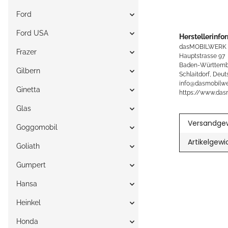
Ford
Ford USA
Herstellerinfo
dasMOBILWERK
Frazer
Hauptstrasse 97
Baden-Württemb
Gilbern
Schlaitdorf, Deut
info@dasmobilwe
Ginetta
https://www.das
Glas
Versandgew
Goggomobil
Artikelgewi
Goliath
Gumpert
Hansa
Heinkel
Honda