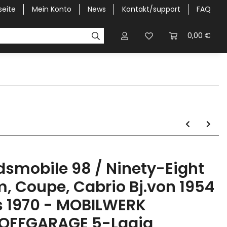
seite
Mein Konto
News
Kontakt/support
FAQ
Pick-Up Car Cover
Halbgaragen / Kapuzen nach Größ
0,00 €
dsmobile 98 / Ninety-Eight
m, Coupe, Cabrio Bj.von 1954
s 1970 - MOBILWERK
OFFGARAGE 5-Lagig