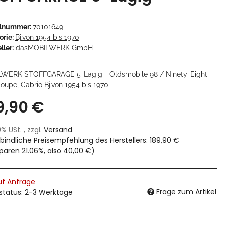
elnummer:
70101649
orie:
Bj.von 1954 bis 1970
ller:
dasMOBILWERK GmbH
WERK STOFFGARAGE 5-Lagig - Oldsmobile 98 / Ninety-Eight
oupe, Cabrio Bj.von 1954 bis 1970
9,90 €
19% USt. , zzgl.
Versand
bindliche Preisempfehlung des Herstellers
:
189,90 €
sparen
21.06%
, also
40,00 €
)
uf Anfrage
Frage zum Artikel
rstatus: 2-3 Werktage