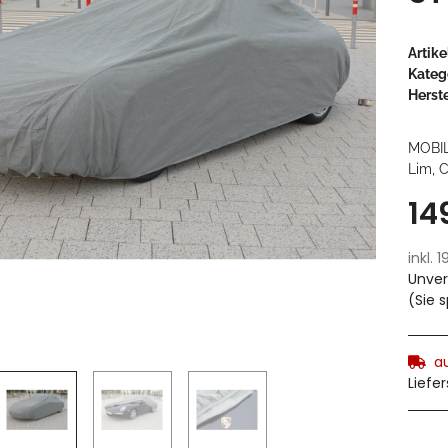
Artik
Kateg
Herste
MOBIL
Lim, C
14
inkl. 
Unver
(Sie 
a
Liefe