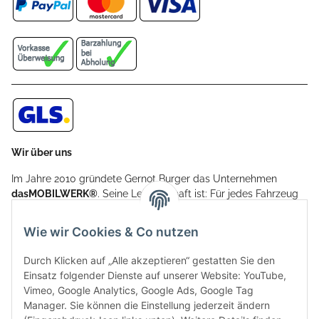
Wir über uns
Im Jahre 2010 gründete Gernot Burger das Unternehmen
dasMOBILWERK®
. Seine Leidenschaft ist: Für jedes Fahrzeug
ein Car Cover anzubieten - passgenau und individuell.
Aufgrund der vielen positiven Kundenrückmeldungen kamen
Wie wir Cookies & Co nutzen
weitere Produkte, wie Reifenschuhe, Hardtopständer hinzu.
Seine Reifenschoner werden in Deutschland produziert und
Durch Klicken auf „Alle akzeptieren“ gestatten Sie den
sind mit hochwertigen Techniken und Materialien gefertigt.
Einsatz folgender Dienste auf unserer Website: YouTube,
Vimeo, Google Analytics, Google Ads, Google Tag
dasMOBILWERK® ist seit der Gründung ein
Manager. Sie können die Einstellung jederzeit ändern
Familienunternehmen, welches sich seit 2010 auf