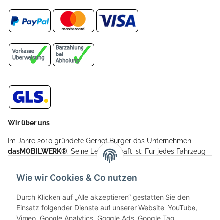
Wir über uns
Im Jahre 2010 gründete Gernot Burger das Unternehmen
dasMOBILWERK®
. Seine Leidenschaft ist: Für jedes Fahrzeug
ein Car Cover anzubieten - passgenau und individuell.
Aufgrund der vielen positiven Kundenrückmeldungen kamen
Wie wir Cookies & Co nutzen
weitere Produkte, wie Reifenschuhe, Hardtopständer hinzu.
Seine Reifenschoner werden in Deutschland produziert und
Durch Klicken auf „Alle akzeptieren“ gestatten Sie den
sind mit hochwertigen Techniken und Materialien gefertigt.
Einsatz folgender Dienste auf unserer Website: YouTube,
Vimeo, Google Analytics, Google Ads, Google Tag