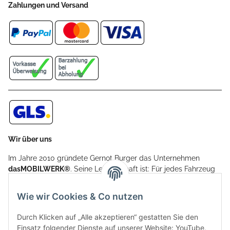
Zahlungen und Versand
Wir über uns
Im Jahre 2010 gründete Gernot Burger das Unternehmen
dasMOBILWERK®
. Seine Leidenschaft ist: Für jedes Fahrzeug
ein Car Cover anzubieten - passgenau und individuell.
Aufgrund der vielen positiven Kundenrückmeldungen kamen
Wie wir Cookies & Co nutzen
weitere Produkte, wie Reifenschuhe, Hardtopständer hinzu.
Seine Reifenschoner werden in Deutschland produziert und
Durch Klicken auf „Alle akzeptieren“ gestatten Sie den
sind mit hochwertigen Techniken und Materialien gefertigt.
Einsatz folgender Dienste auf unserer Website: YouTube,