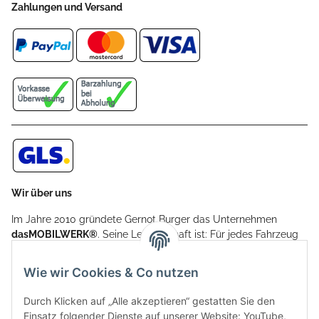
Zahlungen und Versand
Wir über uns
Im Jahre 2010 gründete Gernot Burger das Unternehmen
dasMOBILWERK®
. Seine Leidenschaft ist: Für jedes Fahrzeug
ein Car Cover anzubieten - passgenau und individuell.
Aufgrund der vielen positiven Kundenrückmeldungen kamen
Wie wir Cookies & Co nutzen
weitere Produkte, wie Reifenschuhe, Hardtopständer hinzu.
Seine Reifenschoner werden in Deutschland produziert und
Durch Klicken auf „Alle akzeptieren“ gestatten Sie den
sind mit hochwertigen Techniken und Materialien gefertigt.
Einsatz folgender Dienste auf unserer Website: YouTube,