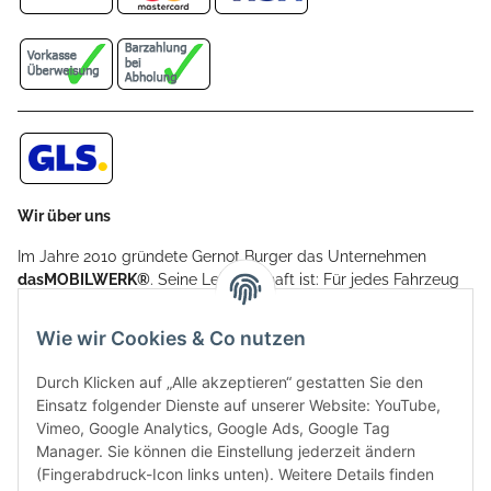
Wir über uns
Im Jahre 2010 gründete Gernot Burger das Unternehmen
dasMOBILWERK®
. Seine Leidenschaft ist: Für jedes Fahrzeug
ein Car Cover anzubieten - passgenau und individuell.
Aufgrund der vielen positiven Kundenrückmeldungen kamen
Wie wir Cookies & Co nutzen
weitere Produkte, wie Reifenschuhe, Hardtopständer hinzu.
Seine Reifenschoner werden in Deutschland produziert und
Durch Klicken auf „Alle akzeptieren“ gestatten Sie den
sind mit hochwertigen Techniken und Materialien gefertigt.
Einsatz folgender Dienste auf unserer Website: YouTube,
Vimeo, Google Analytics, Google Ads, Google Tag
dasMOBILWERK® ist seit der Gründung ein
Manager. Sie können die Einstellung jederzeit ändern
Familienunternehmen, welches sich seit 2010 auf
(Fingerabdruck-Icon links unten). Weitere Details finden
Wachstumskurs befindet. Hier haben Sie zu den üblichen