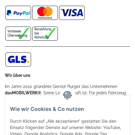
Wir über uns
Im Jahre 2010 gründete Gernot Burger das Unternehmen
dasMOBILWERK®
. Seine Leidenschaft ist: Für jedes Fahrzeug
ein Car Cover anzubieten - passgenau und individuell.
Aufgrund der vielen positiven Kundenrückmeldungen kamen
Wie wir Cookies & Co nutzen
weitere Produkte, wie Reifenschuhe, Hardtopständer hinzu.
Seine Reifenschoner werden in Deutschland produziert und
Durch Klicken auf „Alle akzeptieren“ gestatten Sie den
sind mit hochwertigen Techniken und Materialien gefertigt.
Einsatz folgender Dienste auf unserer Website: YouTube,
Vimeo, Google Analytics, Google Ads, Google Tag