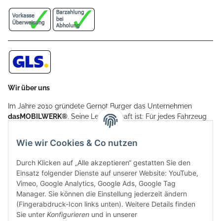
Wir über uns
Im Jahre 2010 gründete Gernot Burger das Unternehmen
dasMOBILWERK®
. Seine Leidenschaft ist: Für jedes Fahrzeug
ein Car Cover anzubieten - passgenau und individuell.
Aufgrund der vielen positiven Kundenrückmeldungen kamen
Wie wir Cookies & Co nutzen
weitere Produkte, wie Reifenschuhe, Hardtopständer hinzu.
Seine Reifenschoner werden in Deutschland produziert und
Durch Klicken auf „Alle akzeptieren“ gestatten Sie den
sind mit hochwertigen Techniken und Materialien gefertigt.
Einsatz folgender Dienste auf unserer Website: YouTube,
Vimeo, Google Analytics, Google Ads, Google Tag
dasMOBILWERK® ist seit der Gründung ein
Manager. Sie können die Einstellung jederzeit ändern
Familienunternehmen, welches sich seit 2010 auf
(Fingerabdruck-Icon links unten). Weitere Details finden
Wachstumskurs befindet. Hier haben Sie zu den üblichen
Sie unter
Konfigurieren
und in unserer
Geschäftszeiten immer einen persönlichen Ansprechpartner,