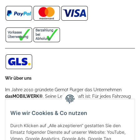
Wir über uns
Im Jahre 2010 gründete Gernot Burger das Unternehmen
dasMOBILWERK®
. Seine Leidenschaft ist: Für jedes Fahrzeug
ein Car Cover anzubieten - passgenau und individuell.
Aufgrund der vielen positiven Kundenrückmeldungen kamen
Wie wir Cookies & Co nutzen
weitere Produkte, wie Reifenschuhe, Hardtopständer hinzu.
Seine Reifenschoner werden in Deutschland produziert und
Durch Klicken auf „Alle akzeptieren“ gestatten Sie den
sind mit hochwertigen Techniken und Materialien gefertigt.
Einsatz folgender Dienste auf unserer Website: YouTube,
Vimeo, Google Analytics, Google Ads, Google Tag