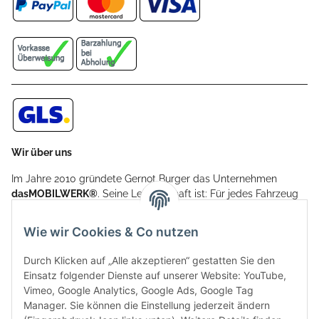
Wir über uns
Im Jahre 2010 gründete Gernot Burger das Unternehmen
dasMOBILWERK®
. Seine Leidenschaft ist: Für jedes Fahrzeug
ein Car Cover anzubieten - passgenau und individuell.
Aufgrund der vielen positiven Kundenrückmeldungen kamen
Wie wir Cookies & Co nutzen
weitere Produkte, wie Reifenschuhe, Hardtopständer hinzu.
Seine Reifenschoner werden in Deutschland produziert und
Durch Klicken auf „Alle akzeptieren“ gestatten Sie den
sind mit hochwertigen Techniken und Materialien gefertigt.
Einsatz folgender Dienste auf unserer Website: YouTube,
Vimeo, Google Analytics, Google Ads, Google Tag
dasMOBILWERK® ist seit der Gründung ein
Manager. Sie können die Einstellung jederzeit ändern
Familienunternehmen, welches sich seit 2010 auf