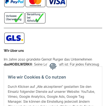
Wir über uns
Im Jahre 2010 gründete Gernot Burger das Unternehmen
dasMOBILWERK®
. Seine Leidenschaft ist: Für jedes Fahrzeug
ein Car Cover anzubieten - passgenau und individuell.
Aufgrund der vielen positiven Kundenrückmeldungen kamen
Wie wir Cookies & Co nutzen
weitere Produkte, wie Reifenschuhe, Hardtopständer hinzu.
Seine Reifenschoner werden in Deutschland produziert und
Durch Klicken auf „Alle akzeptieren“ gestatten Sie den
sind mit hochwertigen Techniken und Materialien gefertigt.
Einsatz folgender Dienste auf unserer Website: YouTube,
Vimeo, Google Analytics, Google Ads, Google Tag
dasMOBILWERK® ist seit der Gründung ein
Manager. Sie können die Einstellung jederzeit ändern
Familienunternehmen, welches sich seit 2010 auf