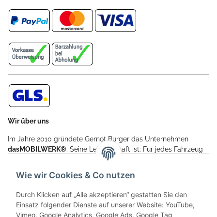
Wir über uns
Im Jahre 2010 gründete Gernot Burger das Unternehmen
dasMOBILWERK®
. Seine Leidenschaft ist: Für jedes Fahrzeug
ein Car Cover anzubieten - passgenau und individuell.
Aufgrund der vielen positiven Kundenrückmeldungen kamen
Wie wir Cookies & Co nutzen
weitere Produkte, wie Reifenschuhe, Hardtopständer hinzu.
Seine Reifenschoner werden in Deutschland produziert und
Durch Klicken auf „Alle akzeptieren“ gestatten Sie den
sind mit hochwertigen Techniken und Materialien gefertigt.
Einsatz folgender Dienste auf unserer Website: YouTube,
Vimeo, Google Analytics, Google Ads, Google Tag