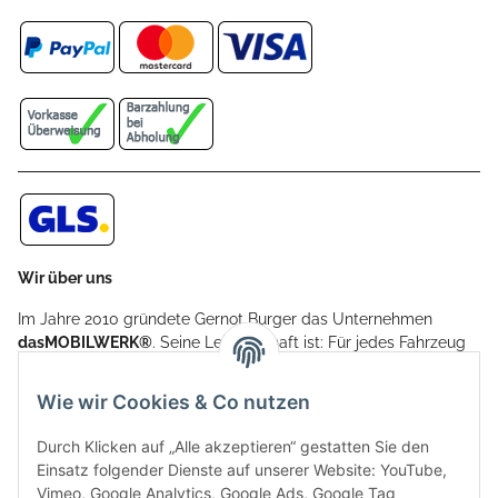
Wir über uns
Im Jahre 2010 gründete Gernot Burger das Unternehmen
dasMOBILWERK®
. Seine Leidenschaft ist: Für jedes Fahrzeug
ein Car Cover anzubieten - passgenau und individuell.
Aufgrund der vielen positiven Kundenrückmeldungen kamen
Wie wir Cookies & Co nutzen
weitere Produkte, wie Reifenschuhe, Hardtopständer hinzu.
Seine Reifenschoner werden in Deutschland produziert und
Durch Klicken auf „Alle akzeptieren“ gestatten Sie den
sind mit hochwertigen Techniken und Materialien gefertigt.
Einsatz folgender Dienste auf unserer Website: YouTube,
Vimeo, Google Analytics, Google Ads, Google Tag