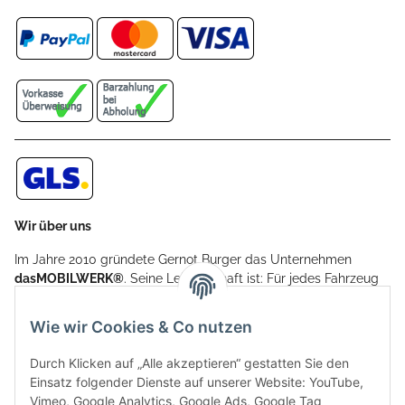
Wir über uns
Im Jahre 2010 gründete Gernot Burger das Unternehmen
dasMOBILWERK®
. Seine Leidenschaft ist: Für jedes Fahrzeug
ein Car Cover anzubieten - passgenau und individuell.
Aufgrund der vielen positiven Kundenrückmeldungen kamen
Wie wir Cookies & Co nutzen
weitere Produkte, wie Reifenschuhe, Hardtopständer hinzu.
Seine Reifenschoner werden in Deutschland produziert und
Durch Klicken auf „Alle akzeptieren“ gestatten Sie den
sind mit hochwertigen Techniken und Materialien gefertigt.
Einsatz folgender Dienste auf unserer Website: YouTube,
Vimeo, Google Analytics, Google Ads, Google Tag