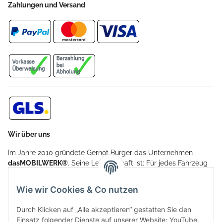
Zahlungen und Versand
Wir über uns
Im Jahre 2010 gründete Gernot Burger das Unternehmen
dasMOBILWERK®
. Seine Leidenschaft ist: Für jedes Fahrzeug
ein Car Cover anzubieten - passgenau und individuell.
Aufgrund der vielen positiven Kundenrückmeldungen kamen
Wie wir Cookies & Co nutzen
weitere Produkte, wie Reifenschuhe, Hardtopständer hinzu.
Seine Reifenschoner werden in Deutschland produziert und
Durch Klicken auf „Alle akzeptieren“ gestatten Sie den
sind mit hochwertigen Techniken und Materialien gefertigt.
Einsatz folgender Dienste auf unserer Website: YouTube,