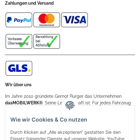
Zahlungen und Versand
Wir über uns
Im Jahre 2010 gründete Gernot Burger das Unternehmen
dasMOBILWERK®
. Seine Leidenschaft ist: Für jedes Fahrzeug
ein Car Cover anzubieten - passgenau und individuell.
Aufgrund der vielen positiven Kundenrückmeldungen kamen
Wie wir Cookies & Co nutzen
weitere Produkte, wie Reifenschuhe, Hardtopständer hinzu.
Seine Reifenschoner werden in Deutschland produziert und
Durch Klicken auf „Alle akzeptieren“ gestatten Sie den
sind mit hochwertigen Techniken und Materialien gefertigt.
Einsatz folgender Dienste auf unserer Website: YouTube,