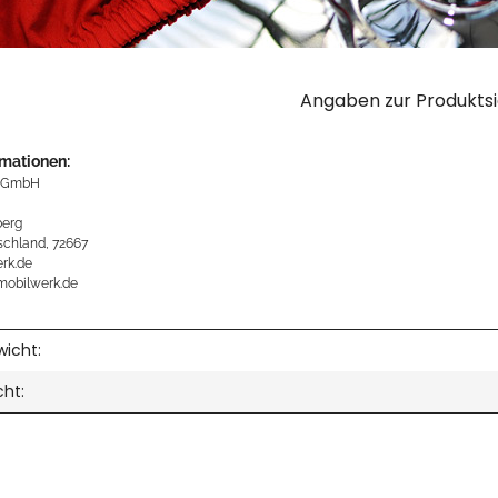
Angaben zur Produktsi
rmationen:
 GmbH
erg
schland, 72667
rk.de
mobilwerk.de
icht:
cht: