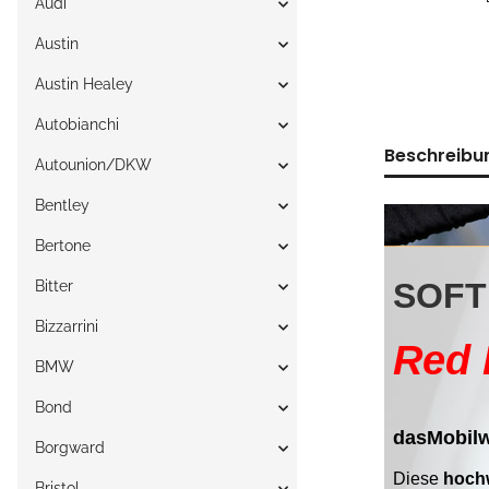
Audi
Austin
Austin Healey
Autobianchi
Beschreibu
Autounion/DKW
Bentley
Bertone
Bitter
Bizzarrini
BMW
Bond
Borgward
Bristol