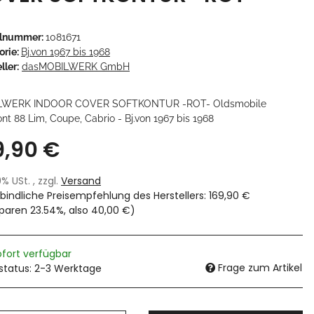
elnummer:
1081671
orie:
Bj.von 1967 bis 1968
ller:
dasMOBILWERK GmbH
LWERK INDOOR COVER SOFTKONTUR -ROT- Oldsmobile
t 88 Lim, Coupe, Cabrio - Bj.von 1967 bis 1968
9,90 €
19% USt. , zzgl.
Versand
bindliche Preisempfehlung des Herstellers
:
169,90 €
sparen
23.54%
, also
40,00 €
)
ofort verfügbar
Frage zum Artikel
rstatus: 2-3 Werktage