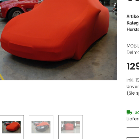
Artik
Kateg
Herste
MOBI
Delmon
12
inkl. 
Unver
(Sie 
S
Liefe