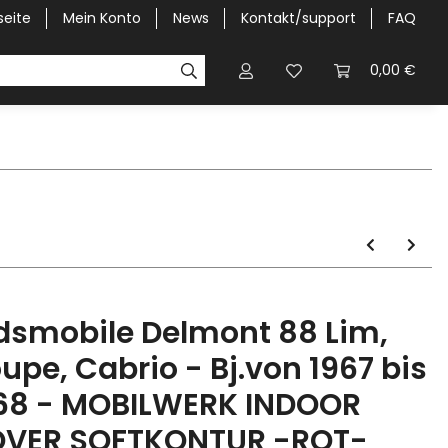
seite
Mein Konto
News
Kontakt/support
FAQ
Pick-Up Car Cover
Halbgaragen / Kapuzen nach Größ
0,00 €
dsmobile Delmont 88 Lim,
upe, Cabrio - Bj.von 1967 bis
68 - MOBILWERK INDOOR
VER SOFTKONTUR -ROT-