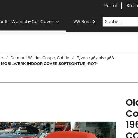
Portal
Start
ür Ihr Wunsch-Car Cover
VW Bus und Van Car Cover
le
Delmont 88 Lim, Coupe, Cabrio
Bj.von 1967 bis 1968
1968 - MOBILWERK INDOOR COVER SOFTKONTUR -ROT-
Ol
Co
19
CO