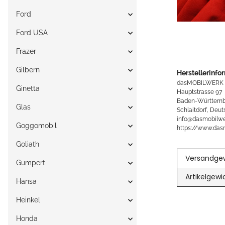
Ford
Ford USA
Frazer
Gilbern
Herstellerinfo
dasMOBILWERK
Ginetta
Hauptstrasse 97
Baden-Württemb
Glas
Schlaitdorf, Deut
info@dasmobilwe
Goggomobil
https://www.das
Goliath
Versandgew
Gumpert
Artikelgewi
Hansa
Heinkel
Honda