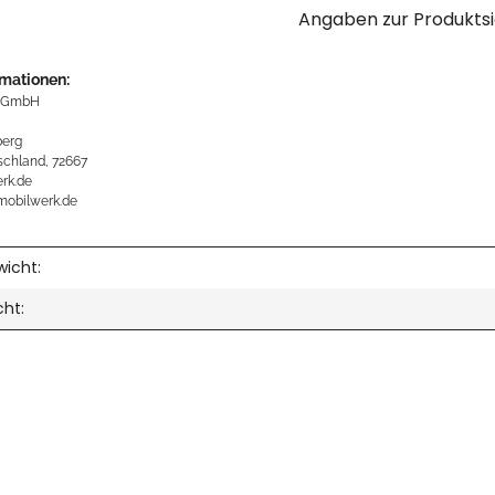
Angaben zur Produktsi
rmationen:
 GmbH
erg
schland, 72667
rk.de
mobilwerk.de
icht:
cht: