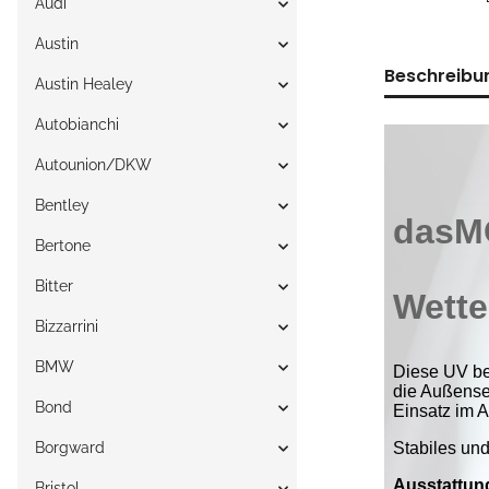
Audi
Austin
Beschreibu
Austin Healey
Autobianchi
Autounion/DKW
Bentley
Bertone
Bitter
Bizzarrini
BMW
Bond
Borgward
Bristol