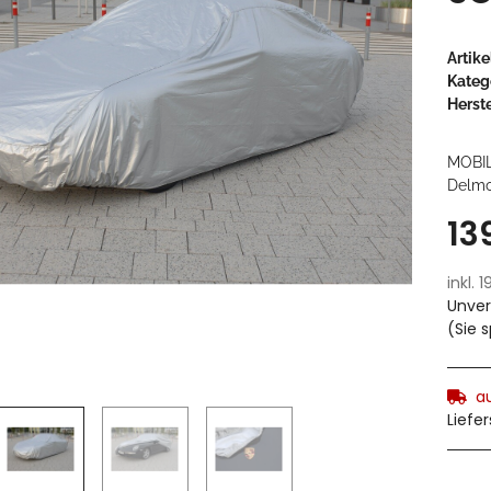
Artik
Kateg
Herste
MOBI
Delmo
13
inkl. 
Unver
(Sie 
a
Liefe