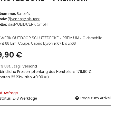
elnummer:
80101671
orie:
Bj.von 1967 bis 1968
ller:
dasMOBILWERK GmbH
LWERK OUTDOOR SCHUTZDECKE - PREMIUM - Oldsmobile
nt 88 Lim, Coupe, Cabrio Bj.von 1967 bis 1968
9,90 €
19% USt. , zzgl.
Versand
bindliche Preisempfehlung des Herstellers
:
179,90 €
sparen
22.23%
, also
40,00 €
)
uf Anfrage
Frage zum Artikel
rstatus: 2-3 Werktage