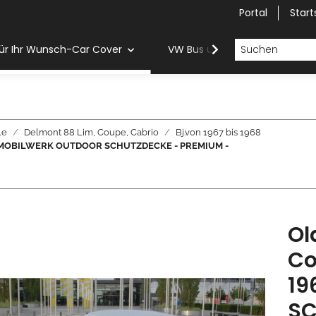
Portal
Start
ür Ihr Wunsch-Car Cover
VW Bus und Van Car Cover
le
Delmont 88 Lim, Coupe, Cabrio
Bj.von 1967 bis 1968
968 - MOBILWERK OUTDOOR SCHUTZDECKE - PREMIUM -
Ol
Co
19
SC