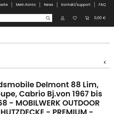
seite
Mein Konto
News
Kontakt/support
FAQ
Pick-Up Car Cover
Halbgaragen / Kapuzen nach Größ
0,00 €
dsmobile Delmont 88 Lim,
upe, Cabrio Bj.von 1967 bis
68 - MOBILWERK OUTDOOR
HUTZDECKE - PREMIUM -