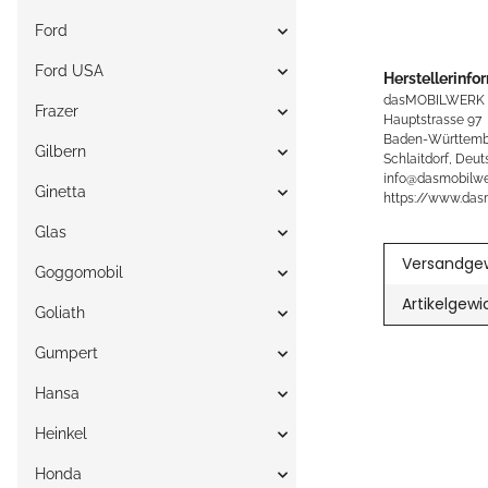
Ford
Ford USA
Herstellerinfo
dasMOBILWERK
Frazer
Hauptstrasse 97
Baden-Württemb
Gilbern
Schlaitdorf, Deut
info@dasmobilwe
Ginetta
https://www.das
Glas
Versandgew
Goggomobil
Artikelgewi
Goliath
Gumpert
Hansa
Heinkel
Honda