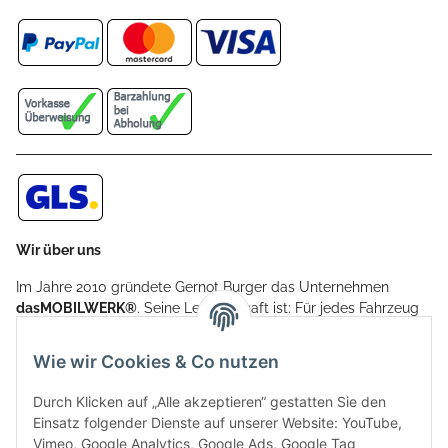
Wir über uns
Im Jahre 2010 gründete Gernot Burger das Unternehmen
dasMOBILWERK®
. Seine Leidenschaft ist: Für jedes Fahrzeug
ein Car Cover anzubieten - passgenau und individuell.
Aufgrund der vielen positiven Kundenrückmeldungen kamen
Wie wir Cookies & Co nutzen
weitere Produkte, wie Reifenschuhe, Hardtopständer hinzu.
Seine Reifenschoner werden in Deutschland produziert und
Durch Klicken auf „Alle akzeptieren“ gestatten Sie den
sind mit hochwertigen Techniken und Materialien gefertigt.
Einsatz folgender Dienste auf unserer Website: YouTube,
Vimeo, Google Analytics, Google Ads, Google Tag