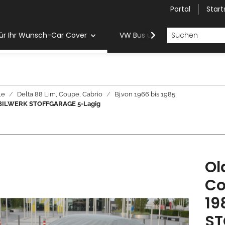
Portal
Start
ür Ihr Wunsch-Car Cover
VW Bus und Van Car Cover
le
Delta 88 Lim, Coupe, Cabrio
Bj.von 1966 bis 1985
 MOBILWERK STOFFGARAGE 5-Lagig
Ol
Co
19
ST