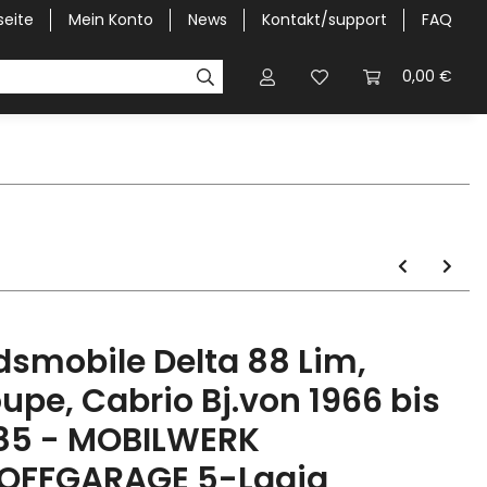
seite
Mein Konto
News
Kontakt/support
FAQ
Pick-Up Car Cover
Halbgaragen / Kapuzen nach Größ
0,00 €
dsmobile Delta 88 Lim,
upe, Cabrio Bj.von 1966 bis
85 - MOBILWERK
OFFGARAGE 5-Lagig