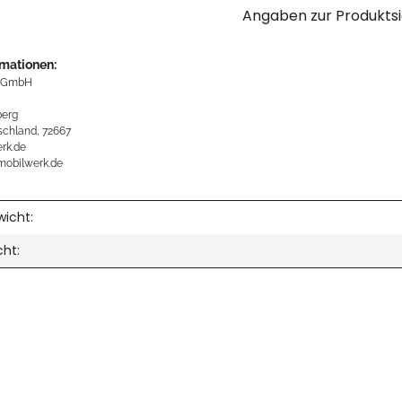
Angaben zur Produktsi
rmationen:
 GmbH
erg
schland, 72667
rk.de
mobilwerk.de
icht:
cht: