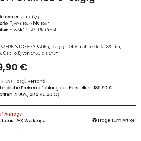
elnummer:
70101673
orie:
Bj.von 1966 bis 1985
ller:
dasMOBILWERK GmbH
WERK STOFFGARAGE 5-Lagig - Oldsmobile Delta 88 Lim,
 Cabrio Bj.von 1966 bis 1985
9,90 €
19% USt. , zzgl.
Versand
bindliche Preisempfehlung des Herstellers
:
189,90 €
sparen
21.06%
, also
40,00 €
)
uf Anfrage
Frage zum Artikel
rstatus: 2-3 Werktage