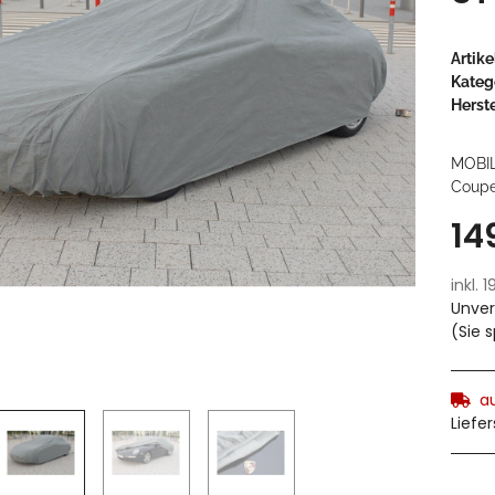
Artik
Kateg
Herste
MOBIL
Coupe,
14
inkl. 
Unver
(Sie 
a
Liefe