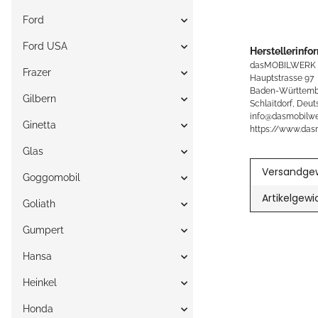
Ford
Ford USA
Herstellerinfo
dasMOBILWERK
Frazer
Hauptstrasse 97
Baden-Württemb
Gilbern
Schlaitdorf, Deut
info@dasmobilwe
Ginetta
https://www.das
Glas
Versandgew
Goggomobil
Artikelgewi
Goliath
Gumpert
Hansa
Heinkel
Honda