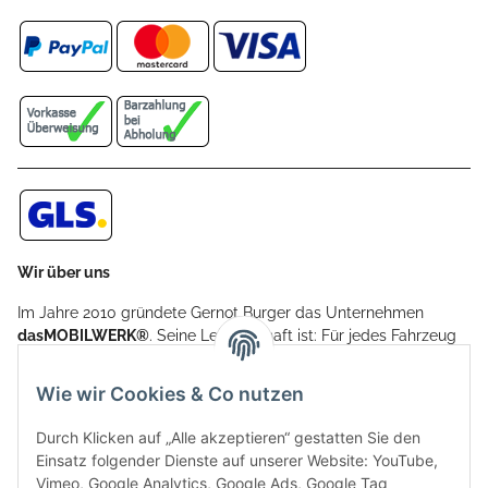
Wir über uns
Im Jahre 2010 gründete Gernot Burger das Unternehmen
dasMOBILWERK®
. Seine Leidenschaft ist: Für jedes Fahrzeug
ein Car Cover anzubieten - passgenau und individuell.
Aufgrund der vielen positiven Kundenrückmeldungen kamen
Wie wir Cookies & Co nutzen
weitere Produkte, wie Reifenschuhe, Hardtopständer hinzu.
Seine Reifenschoner werden in Deutschland produziert und
Durch Klicken auf „Alle akzeptieren“ gestatten Sie den
sind mit hochwertigen Techniken und Materialien gefertigt.
Einsatz folgender Dienste auf unserer Website: YouTube,
Vimeo, Google Analytics, Google Ads, Google Tag