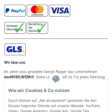
Wir über uns
Im Jahre 2010 gründete Gernot Burger das Unternehmen
dasMOBILWERK®
. Seine Leidenschaft ist: Für jedes Fahrzeug
ein Car Cover anzubieten - passgenau und individuell.
Aufgrund der vielen positiven Kundenrückmeldungen kamen
Wie wir Cookies & Co nutzen
weitere Produkte, wie Reifenschuhe, Hardtopständer hinzu.
Seine Reifenschoner werden in Deutschland produziert und
Durch Klicken auf „Alle akzeptieren“ gestatten Sie den
sind mit hochwertigen Techniken und Materialien gefertigt.
Einsatz folgender Dienste auf unserer Website: YouTube,
Vimeo, Google Analytics, Google Ads, Google Tag