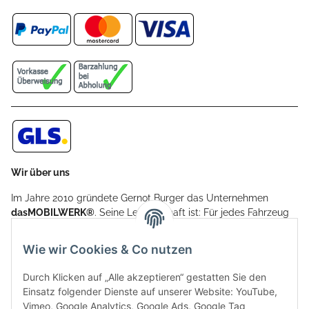
Wir über uns
Im Jahre 2010 gründete Gernot Burger das Unternehmen
dasMOBILWERK®
. Seine Leidenschaft ist: Für jedes Fahrzeug
ein Car Cover anzubieten - passgenau und individuell.
Aufgrund der vielen positiven Kundenrückmeldungen kamen
Wie wir Cookies & Co nutzen
weitere Produkte, wie Reifenschuhe, Hardtopständer hinzu.
Seine Reifenschoner werden in Deutschland produziert und
Durch Klicken auf „Alle akzeptieren“ gestatten Sie den
sind mit hochwertigen Techniken und Materialien gefertigt.
Einsatz folgender Dienste auf unserer Website: YouTube,
Vimeo, Google Analytics, Google Ads, Google Tag