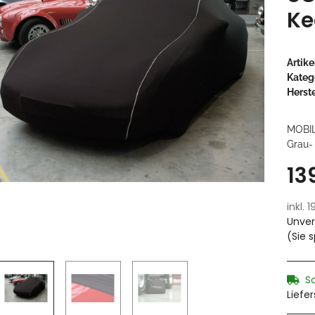
Ke
Artik
Kateg
Herste
MOBI
Grau-
13
inkl. 
Unver
(Sie 
S
Liefe