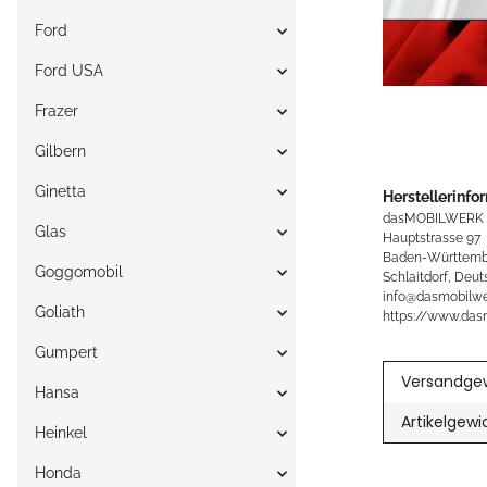
Ford
Ford USA
Frazer
Gilbern
Ginetta
Herstellerinfo
dasMOBILWERK
Glas
Hauptstrasse 97
Baden-Württemb
Goggomobil
Schlaitdorf, Deut
info@dasmobilwe
Goliath
https://www.das
Gumpert
Versandgew
Hansa
Artikelgewi
Heinkel
Honda