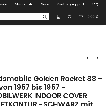
seite
Mein Konto
News
Kontakt/support
FAQ
Pick-Up Car Cover
Halbgaragen / Kapuzen nach Größ
0,00 €
dsmobile Golden Rocket 88 -
.von 1957 bis 1957 -
BILWERK INDOOR COVER
FTKONTUR -SCHWARZ mit