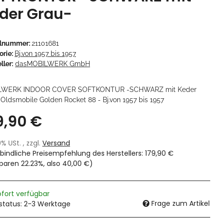
der Grau-
elnummer:
21101681
orie:
Bj.von 1957 bis 1957
ller:
dasMOBILWERK GmbH
LWERK INDOOR COVER SOFTKONTUR -SCHWARZ mit Keder
 Oldsmobile Golden Rocket 88 - Bj.von 1957 bis 1957
9,90 €
19% USt. , zzgl.
Versand
bindliche Preisempfehlung des Herstellers
:
179,90 €
sparen
22.23%
, also
40,00 €
)
ofort verfügbar
Frage zum Artikel
rstatus: 2-3 Werktage