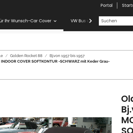
Portal
Start
ür Ihr Wunsch-Car Cover
VW Bus und Van Car Cover
le
Golden Rocket 88
Bj.von 1957 bis 1957
WERK INDOOR COVER SOFTKONTUR -SCHWARZ mit Keder Grau-
Ol
Bj
MO
SO