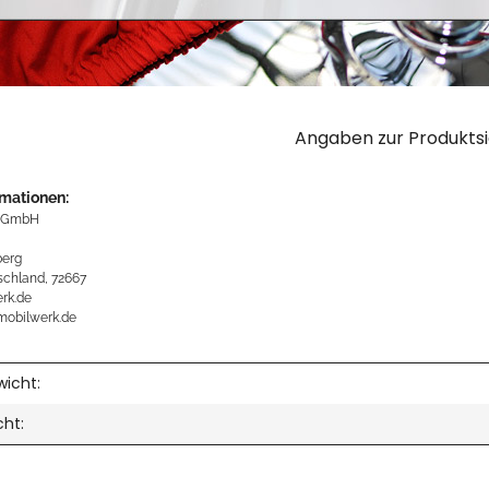
Angaben zur Produktsi
rmationen:
 GmbH
erg
schland, 72667
rk.de
mobilwerk.de
icht:
cht: