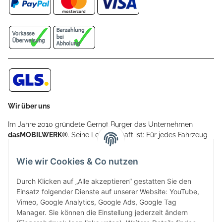
Wir über uns
Im Jahre 2010 gründete Gernot Burger das Unternehmen
dasMOBILWERK®
. Seine Leidenschaft ist: Für jedes Fahrzeug
ein Car Cover anzubieten - passgenau und individuell.
Aufgrund der vielen positiven Kundenrückmeldungen kamen
Wie wir Cookies & Co nutzen
weitere Produkte, wie Reifenschuhe, Hardtopständer hinzu.
Seine Reifenschoner werden in Deutschland produziert und
Durch Klicken auf „Alle akzeptieren“ gestatten Sie den
sind mit hochwertigen Techniken und Materialien gefertigt.
Einsatz folgender Dienste auf unserer Website: YouTube,
Vimeo, Google Analytics, Google Ads, Google Tag
dasMOBILWERK® ist seit der Gründung ein
Manager. Sie können die Einstellung jederzeit ändern
Familienunternehmen, welches sich seit 2010 auf