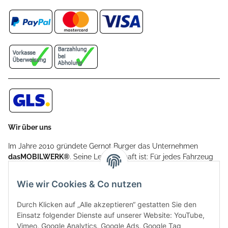
Wir über uns
Im Jahre 2010 gründete Gernot Burger das Unternehmen
dasMOBILWERK®
. Seine Leidenschaft ist: Für jedes Fahrzeug
ein Car Cover anzubieten - passgenau und individuell.
Aufgrund der vielen positiven Kundenrückmeldungen kamen
Wie wir Cookies & Co nutzen
weitere Produkte, wie Reifenschuhe, Hardtopständer hinzu.
Seine Reifenschoner werden in Deutschland produziert und
Durch Klicken auf „Alle akzeptieren“ gestatten Sie den
sind mit hochwertigen Techniken und Materialien gefertigt.
Einsatz folgender Dienste auf unserer Website: YouTube,
Vimeo, Google Analytics, Google Ads, Google Tag