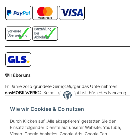
Wir über uns
Im Jahre 2010 gründete Gernot Burger das Unternehmen
dasMOBILWERK®
. Seine Leidenschaft ist: Für jedes Fahrzeug
ein Car Cover anzubieten - passgenau und individuell.
Aufgrund der vielen positiven Kundenrückmeldungen kamen
Wie wir Cookies & Co nutzen
weitere Produkte, wie Reifenschuhe, Hardtopständer hinzu.
Seine Reifenschoner werden in Deutschland produziert und
Durch Klicken auf „Alle akzeptieren“ gestatten Sie den
sind mit hochwertigen Techniken und Materialien gefertigt.
Einsatz folgender Dienste auf unserer Website: YouTube,
Vimeo, Google Analytics, Google Ads, Google Tag