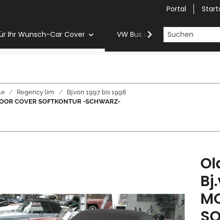
Portal
Start
ür Ihr Wunsch-Car Cover
VW Bus und Van Car Cover
le
Regency lim.
Bj.von 1997 bis 1998
K INDOOR COVER SOFTKONTUR -SCHWARZ-
Ol
Bj
MO
SO