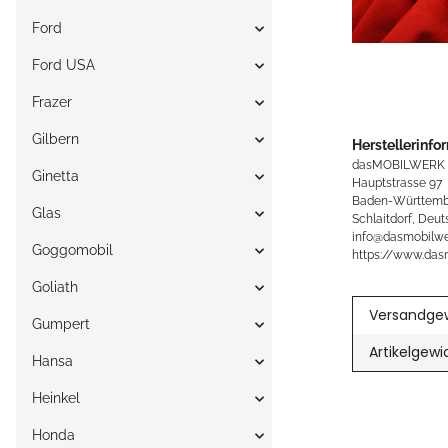
Ford
Ford USA
Frazer
Gilbern
Herstellerinfo
dasMOBILWERK
Ginetta
Hauptstrasse 97
Baden-Württemb
Glas
Schlaitdorf, Deut
info@dasmobilwe
Goggomobil
https://www.das
Goliath
Versandgew
Gumpert
Artikelgewi
Hansa
Heinkel
Honda