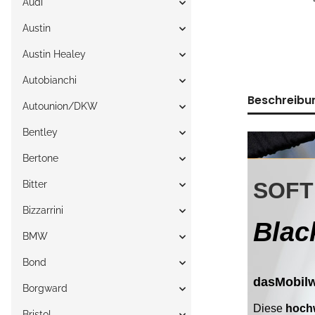
Audi
Austin
Austin Healey
Autobianchi
Beschreibu
Autounion/DKW
Bentley
Bertone
Bitter
Bizzarrini
BMW
Bond
Borgward
Bristol