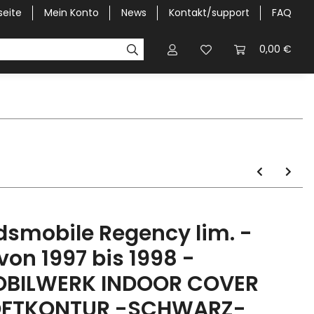
seite
Mein Konto
News
Kontakt/support
FAQ
Pick-Up Car Cover
Halbgaragen / Kapuzen nach Größ
0,00 €
dsmobile Regency lim. -
.von 1997 bis 1998 -
BILWERK INDOOR COVER
FTKONTUR -SCHWARZ-