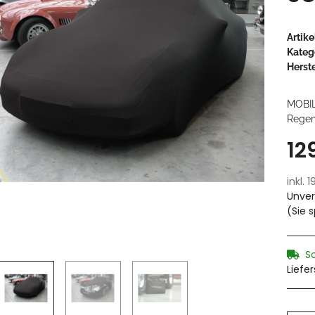
Artik
Kateg
Herste
MOBI
Regenc
12
inkl. 
Unver
(Sie 
S
Liefe