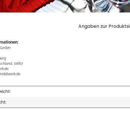
Angaben zur Produktsi
rmationen:
 GmbH
erg
schland, 72667
rk.de
mobilwerk.de
icht:
cht: