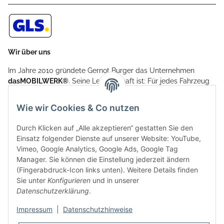
Wir über uns
Im Jahre 2010 gründete Gernot Burger das Unternehmen
dasMOBILWERK®
. Seine Leidenschaft ist: Für jedes Fahrzeug
ein Car Cover anzubieten - passgenau und individuell.
Aufgrund der vielen positiven Kundenrückmeldungen kamen
Wie wir Cookies & Co nutzen
weitere Produkte, wie Reifenschuhe, Hardtopständer hinzu.
Seine Reifenschoner werden in Deutschland produziert und
Durch Klicken auf „Alle akzeptieren“ gestatten Sie den
sind mit hochwertigen Techniken und Materialien gefertigt.
Einsatz folgender Dienste auf unserer Website: YouTube,
Vimeo, Google Analytics, Google Ads, Google Tag
dasMOBILWERK® ist seit der Gründung ein
Manager. Sie können die Einstellung jederzeit ändern
Familienunternehmen, welches sich seit 2010 auf
(Fingerabdruck-Icon links unten). Weitere Details finden
Wachstumskurs befindet. Hier haben Sie zu den üblichen
Sie unter
Konfigurieren
und in unserer
Geschäftszeiten immer einen persönlichen Ansprechpartner,
Datenschutzerklärung
.
sofern Sie Fragen rund um die Produkte von dasMOBILWERK
haben.
Impressum
|
Datenschutzhinweise