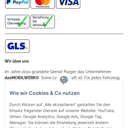
Wir über uns
Im Jahre 2010 gründete Gernot Burger das Unternehmen
dasMOBILWERK®
. Seine Leidenschaft ist: Für jedes Fahrzeug
ein Car Cover anzubieten - passgenau und individuell.
Aufgrund der vielen positiven Kundenrückmeldungen kamen
Wie wir Cookies & Co nutzen
weitere Produkte, wie Reifenschuhe, Hardtopständer hinzu.
Seine Reifenschoner werden in Deutschland produziert und
Durch Klicken auf „Alle akzeptieren“ gestatten Sie den
sind mit hochwertigen Techniken und Materialien gefertigt.
Einsatz folgender Dienste auf unserer Website: YouTube,
Vimeo, Google Analytics, Google Ads, Google Tag
dasMOBILWERK® ist seit der Gründung ein
Manager. Sie können die Einstellung jederzeit ändern
Familienunternehmen, welches sich seit 2010 auf