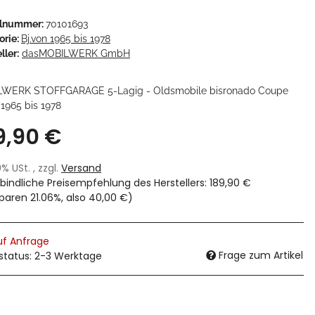
elnummer:
70101693
orie:
Bj.von 1965 bis 1978
ller:
dasMOBILWERK GmbH
WERK STOFFGARAGE 5-Lagig - Oldsmobile bisronado Coupe
 1965 bis 1978
9,90 €
19% USt. , zzgl.
Versand
bindliche Preisempfehlung des Herstellers
:
189,90 €
sparen
21.06%
, also
40,00 €
)
uf Anfrage
Frage zum Artikel
rstatus: 2-3 Werktage