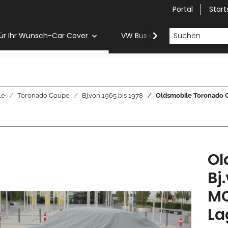
Portal
Start
ür Ihr Wunsch-Car Cover
VW Bus und Van Car Cover
le
Toronado Coupe
Bj.von 1965 bis 1978
Oldsmobile Toronado 
Ol
Bj
MO
La