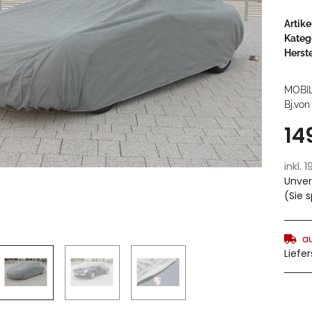
Artik
Kateg
Herste
MOBIL
Bj.von
14
inkl. 
Unver
(Sie 
a
Liefe