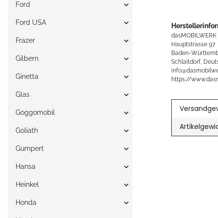
Ford
Ford USA
Herstellerinfo
dasMOBILWERK
Frazer
Hauptstrasse 97
Baden-Württemb
Gilbern
Schlaitdorf, Deut
info@dasmobilwe
Ginetta
https://www.das
Glas
Versandgew
Goggomobil
Artikelgewi
Goliath
Gumpert
Hansa
Heinkel
Honda