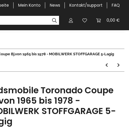
seite
Mein Konto
News
Kontakt/support
FAQ
Pick-Up Car Cover
Halbgaragen / Kapuzen nach Größ
0,00 €
Coupe Bj.von 1965 bis 1978 - MOBILWERK STOFFGARAGE 5-Lagig
dsmobile Toronado Coupe
.von 1965 bis 1978 -
BILWERK STOFFGARAGE 5-
gig