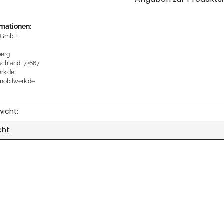
rmationen:
 GmbH
erg
schland, 72667
rk.de
mobilwerk.de
icht:
cht: