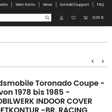
seite
Mein Konto
News
Kontakt/support
FAQ
Pick-Up Car Cover
Halbgaragen / Kapuzen nach Größ
0,00 €
dsmobile Toronado Coupe -
.von 1978 bis 1985 -
BILWERK INDOOR COVER
FTKONTUR -BR. RACING