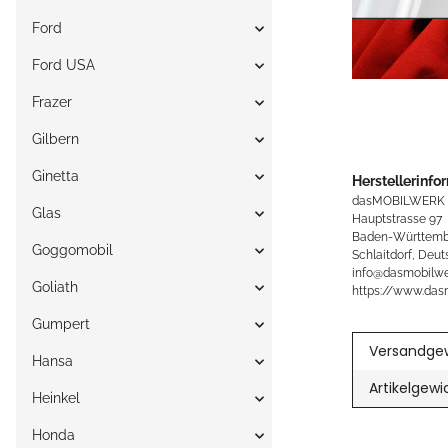
Ford
Ford USA
Frazer
Gilbern
Ginetta
Herstellerinfo
dasMOBILWERK
Glas
Hauptstrasse 97
Baden-Württemb
Goggomobil
Schlaitdorf, Deut
info@dasmobilwe
Goliath
https://www.das
Gumpert
Versandgew
Hansa
Artikelgewi
Heinkel
Honda