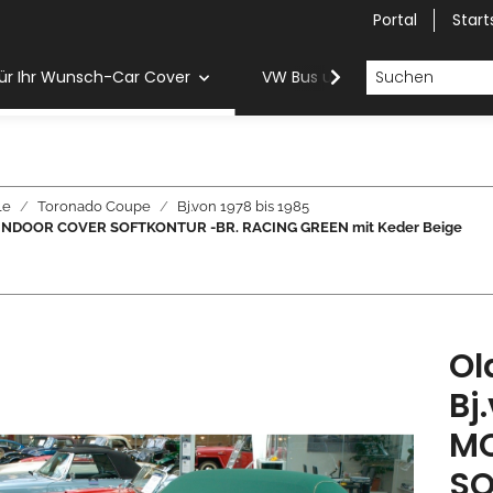
Portal
Start
ür Ihr Wunsch-Car Cover
VW Bus und Van Car Cover
le
Toronado Coupe
Bj.von 1978 bis 1985
RK INDOOR COVER SOFTKONTUR -BR. RACING GREEN mit Keder Beige
Ol
Bj
MO
SO