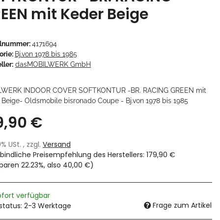
EEN mit Keder Beige
elnummer:
4171694
orie:
Bj.von 1978 bis 1985
ller:
dasMOBILWERK GmbH
LWERK INDOOR COVER SOFTKONTUR -BR. RACING GREEN mit
 Beige- Oldsmobile bisronado Coupe - Bj.von 1978 bis 1985
9,90 €
19% USt. , zzgl.
Versand
bindliche Preisempfehlung des Herstellers
:
179,90 €
sparen
22.23%
, also
40,00 €
)
ofort verfügbar
Frage zum Artikel
rstatus: 2-3 Werktage