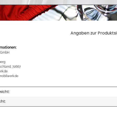
Angaben zur Produktsi
rmationen:
 GmbH
erg
schland, 72667
rk.de
mobilwerk.de
icht:
cht: