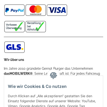
Wir über uns
Im Jahre 2010 gründete Gernot Burger das Unternehmen
dasMOBILWERK®
. Seine Leidenschaft ist: Für jedes Fahrzeug
ein Car Cover anzubieten - passgenau und individuell.
Aufgrund der vielen positiven Kundenrückmeldungen kamen
Wie wir Cookies & Co nutzen
weitere Produkte, wie Reifenschuhe, Hardtopständer hinzu.
Seine Reifenschoner werden in Deutschland produziert und
Durch Klicken auf „Alle akzeptieren“ gestatten Sie den
sind mit hochwertigen Techniken und Materialien gefertigt.
Einsatz folgender Dienste auf unserer Website: YouTube,
Vimeo, Google Analytics, Google Ads, Google Tag