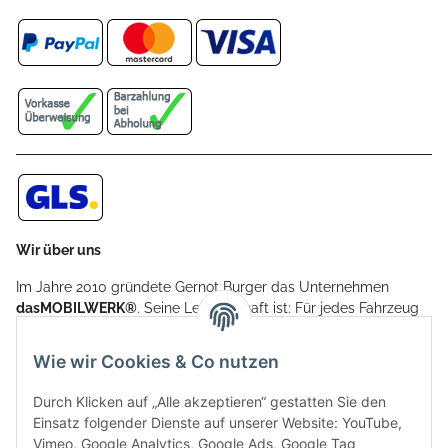
Wir über uns
Im Jahre 2010 gründete Gernot Burger das Unternehmen
dasMOBILWERK®
. Seine Leidenschaft ist: Für jedes Fahrzeug
ein Car Cover anzubieten - passgenau und individuell.
Aufgrund der vielen positiven Kundenrückmeldungen kamen
Wie wir Cookies & Co nutzen
weitere Produkte, wie Reifenschuhe, Hardtopständer hinzu.
Seine Reifenschoner werden in Deutschland produziert und
Durch Klicken auf „Alle akzeptieren“ gestatten Sie den
sind mit hochwertigen Techniken und Materialien gefertigt.
Einsatz folgender Dienste auf unserer Website: YouTube,
Vimeo, Google Analytics, Google Ads, Google Tag