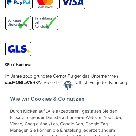
Wir über uns
Im Jahre 2010 gründete Gernot Burger das Unternehmen
dasMOBILWERK®
. Seine Leidenschaft ist: Für jedes Fahrzeug
ein Car Cover anzubieten - passgenau und individuell.
Aufgrund der vielen positiven Kundenrückmeldungen kamen
Wie wir Cookies & Co nutzen
weitere Produkte, wie Reifenschuhe, Hardtopständer hinzu.
Seine Reifenschoner werden in Deutschland produziert und
Durch Klicken auf „Alle akzeptieren“ gestatten Sie den
sind mit hochwertigen Techniken und Materialien gefertigt.
Einsatz folgender Dienste auf unserer Website: YouTube,
Vimeo, Google Analytics, Google Ads, Google Tag
dasMOBILWERK® ist seit der Gründung ein
Manager. Sie können die Einstellung jederzeit ändern
Familienunternehmen, welches sich seit 2010 auf