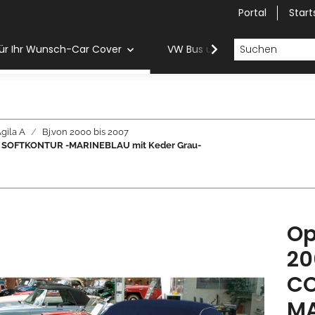
Portal
Start
ür Ihr Wunsch-Car Cover
VW Bus und Van Car Cover
gila A
Bj.von 2000 bis 2007
ER SOFTKONTUR -MARINEBLAU mit Keder Grau-
Op
20
CO
MA