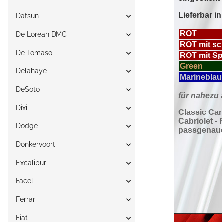
Datsun
De Lorean DMC
De Tomaso
Delahaye
DeSoto
Dixi
Dodge
Donkervoort
Excalibur
Facel
Ferrari
Fiat