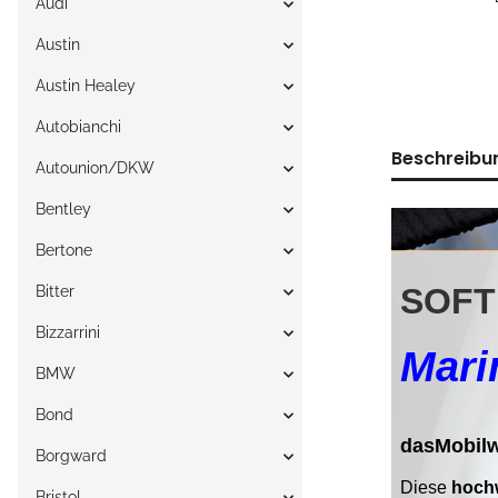
Audi
Austin
Austin Healey
Autobianchi
Beschreibu
Autounion/DKW
Bentley
Bertone
Bitter
Bizzarrini
BMW
Bond
Borgward
Bristol