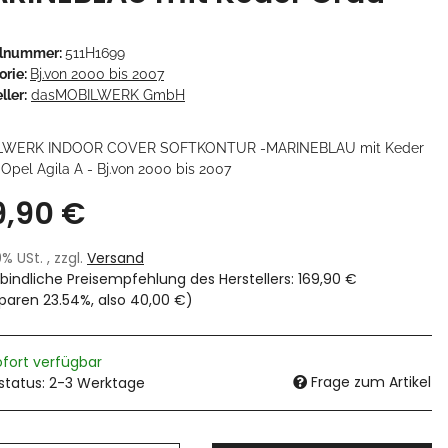
elnummer:
511H1699
orie:
Bj.von 2000 bis 2007
ller:
dasMOBILWERK GmbH
LWERK INDOOR COVER SOFTKONTUR -MARINEBLAU mit Keder
Opel Agila A - Bj.von 2000 bis 2007
9,90 €
19% USt. , zzgl.
Versand
bindliche Preisempfehlung des Herstellers
:
169,90 €
sparen
23.54%
, also
40,00 €
)
ofort verfügbar
Frage zum Artikel
rstatus: 2-3 Werktage