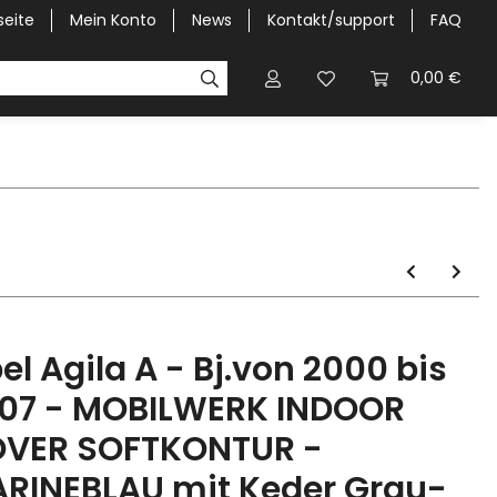
seite
Mein Konto
News
Kontakt/support
FAQ
Pick-Up Car Cover
Halbgaragen / Kapuzen nach Größ
0,00 €
el Agila A - Bj.von 2000 bis
07 - MOBILWERK INDOOR
VER SOFTKONTUR -
RINEBLAU mit Keder Grau-