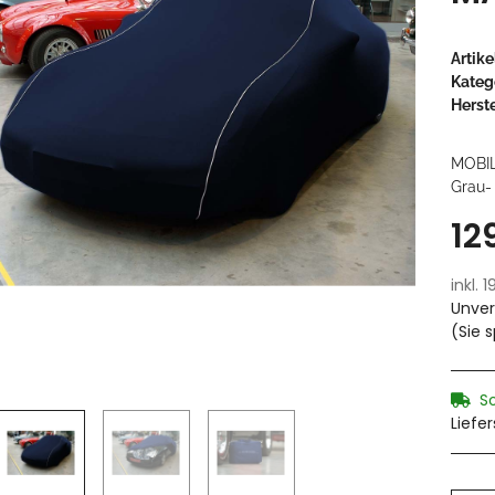
Artik
Kateg
Herste
MOBI
Grau- 
12
inkl. 
Unver
(Sie 
S
Liefe