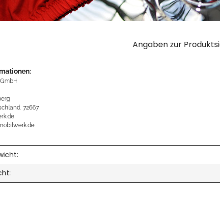
Angaben zur Produktsi
rmationen:
 GmbH
erg
schland, 72667
rk.de
mobilwerk.de
icht:
cht: