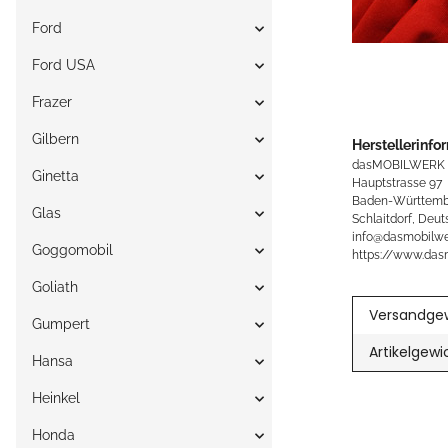
Ford
Ford USA
Frazer
Gilbern
Herstellerinfo
dasMOBILWERK
Ginetta
Hauptstrasse 97
Baden-Württemb
Glas
Schlaitdorf, Deut
info@dasmobilwe
Goggomobil
https://www.das
Goliath
Versandgew
Gumpert
Artikelgewi
Hansa
Heinkel
Honda