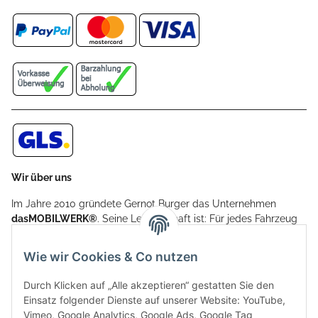
Wir über uns
Im Jahre 2010 gründete Gernot Burger das Unternehmen
dasMOBILWERK®
. Seine Leidenschaft ist: Für jedes Fahrzeug
ein Car Cover anzubieten - passgenau und individuell.
Aufgrund der vielen positiven Kundenrückmeldungen kamen
Wie wir Cookies & Co nutzen
weitere Produkte, wie Reifenschuhe, Hardtopständer hinzu.
Seine Reifenschoner werden in Deutschland produziert und
Durch Klicken auf „Alle akzeptieren“ gestatten Sie den
sind mit hochwertigen Techniken und Materialien gefertigt.
Einsatz folgender Dienste auf unserer Website: YouTube,
Vimeo, Google Analytics, Google Ads, Google Tag