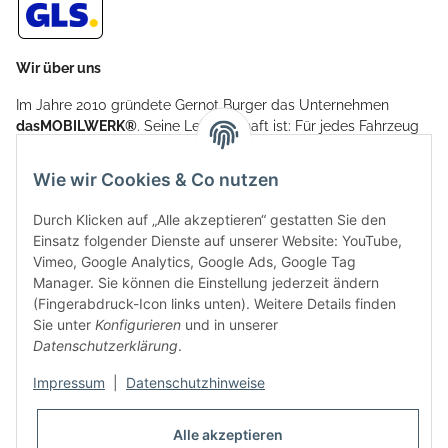
Wir über uns
Im Jahre 2010 gründete Gernot Burger das Unternehmen
dasMOBILWERK®
. Seine Leidenschaft ist: Für jedes Fahrzeug
ein Car Cover anzubieten - passgenau und individuell.
Aufgrund der vielen positiven Kundenrückmeldungen kamen
Wie wir Cookies & Co nutzen
weitere Produkte, wie Reifenschuhe, Hardtopständer hinzu.
Seine Reifenschoner werden in Deutschland produziert und
Durch Klicken auf „Alle akzeptieren“ gestatten Sie den
sind mit hochwertigen Techniken und Materialien gefertigt.
Einsatz folgender Dienste auf unserer Website: YouTube,
Vimeo, Google Analytics, Google Ads, Google Tag
dasMOBILWERK® ist seit der Gründung ein
Manager. Sie können die Einstellung jederzeit ändern
Familienunternehmen, welches sich seit 2010 auf
(Fingerabdruck-Icon links unten). Weitere Details finden
Wachstumskurs befindet. Hier haben Sie zu den üblichen
Sie unter
Konfigurieren
und in unserer
Geschäftszeiten immer einen persönlichen Ansprechpartner,
Datenschutzerklärung
.
sofern Sie Fragen rund um die Produkte von dasMOBILWERK
haben.
Impressum
|
Datenschutzhinweise
Alle akzeptieren