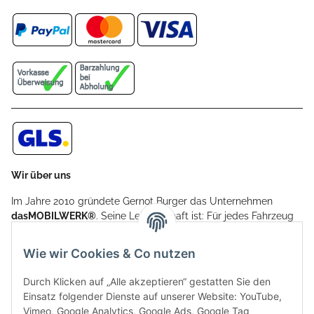
Wir über uns
Im Jahre 2010 gründete Gernot Burger das Unternehmen
dasMOBILWERK®
. Seine Leidenschaft ist: Für jedes Fahrzeug
ein Car Cover anzubieten - passgenau und individuell.
Aufgrund der vielen positiven Kundenrückmeldungen kamen
Wie wir Cookies & Co nutzen
weitere Produkte, wie Reifenschuhe, Hardtopständer hinzu.
Seine Reifenschoner werden in Deutschland produziert und
Durch Klicken auf „Alle akzeptieren“ gestatten Sie den
sind mit hochwertigen Techniken und Materialien gefertigt.
Einsatz folgender Dienste auf unserer Website: YouTube,
Vimeo, Google Analytics, Google Ads, Google Tag