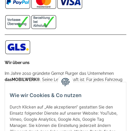
Wir über uns
Im Jahre 2010 gründete Gernot Burger das Unternehmen
dasMOBILWERK®
. Seine Leidenschaft ist: Für jedes Fahrzeug
ein Car Cover anzubieten - passgenau und individuell.
Aufgrund der vielen positiven Kundenrückmeldungen kamen
Wie wir Cookies & Co nutzen
weitere Produkte, wie Reifenschuhe, Hardtopständer hinzu.
Seine Reifenschoner werden in Deutschland produziert und
Durch Klicken auf „Alle akzeptieren“ gestatten Sie den
sind mit hochwertigen Techniken und Materialien gefertigt.
Einsatz folgender Dienste auf unserer Website: YouTube,
Vimeo, Google Analytics, Google Ads, Google Tag
dasMOBILWERK® ist seit der Gründung ein
Manager. Sie können die Einstellung jederzeit ändern
Familienunternehmen, welches sich seit 2010 auf