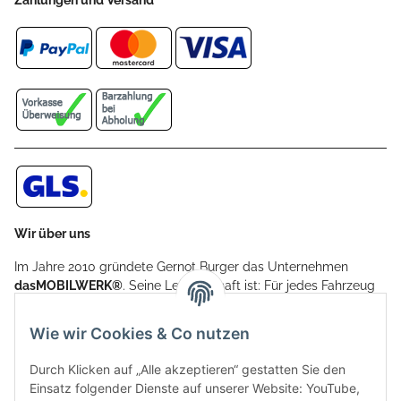
Zahlungen und Versand
Wir über uns
Im Jahre 2010 gründete Gernot Burger das Unternehmen
dasMOBILWERK®
. Seine Leidenschaft ist: Für jedes Fahrzeug
ein Car Cover anzubieten - passgenau und individuell.
Aufgrund der vielen positiven Kundenrückmeldungen kamen
Wie wir Cookies & Co nutzen
weitere Produkte, wie Reifenschuhe, Hardtopständer hinzu.
Seine Reifenschoner werden in Deutschland produziert und
Durch Klicken auf „Alle akzeptieren“ gestatten Sie den
sind mit hochwertigen Techniken und Materialien gefertigt.
Einsatz folgender Dienste auf unserer Website: YouTube,