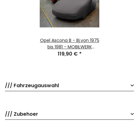
Opel Ascona B - Bj.von 1975
bis 1981 - MOBILWERK
INDOOR COVER
119,90 €
*
SOFTKONTUR -TITANGRAU-
/// Fahrzeugauswahl
/// Zubehoer