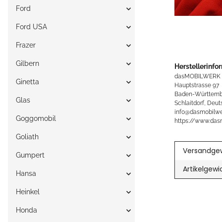
Ford
Ford USA
Frazer
Gilbern
Herstellerinfo
dasMOBILWERK
Ginetta
Hauptstrasse 97
Baden-Württemb
Glas
Schlaitdorf, Deut
info@dasmobilwe
Goggomobil
https://www.das
Goliath
Versandgew
Gumpert
Artikelgewi
Hansa
Heinkel
Honda