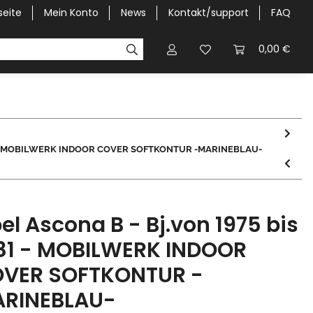
seite
Mein Konto
News
Kontakt/support
FAQ
Pick-Up Car Cover
Halbgaragen / Kapuzen nach Größ
0,00 €
1981 - MOBILWERK INDOOR COVER SOFTKONTUR -MARINEBLAU-
el Ascona B - Bj.von 1975 bis
81 - MOBILWERK INDOOR
VER SOFTKONTUR -
RINEBLAU-