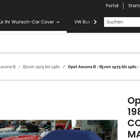
Portal
Start
ür Ihr Wunsch-Car Cover
VW Bus und Van Car Cover
Ascona B
Bj.von 1975 bis 1981
Opel Ascona B - Bj.von 1975 bis 
Op
19
CO
MA