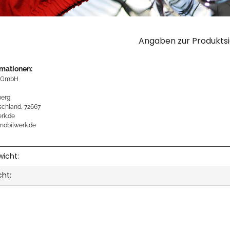
Angaben zur Produktsi
rmationen:
 GmbH
erg
schland, 72667
rk.de
mobilwerk.de
icht:
cht: