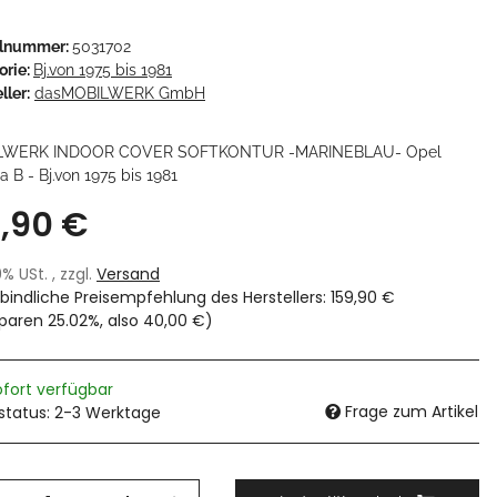
elnummer:
5031702
orie:
Bj.von 1975 bis 1981
ller:
dasMOBILWERK GmbH
LWERK INDOOR COVER SOFTKONTUR -MARINEBLAU- Opel
 B - Bj.von 1975 bis 1981
9,90 €
19% USt. , zzgl.
Versand
bindliche Preisempfehlung des Herstellers
:
159,90 €
sparen
25.02%
, also
40,00 €
)
ofort verfügbar
Frage zum Artikel
rstatus: 2-3 Werktage