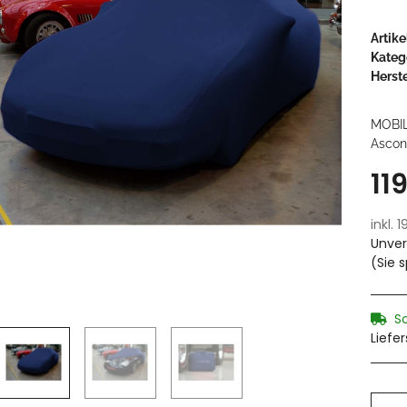
Artik
Kateg
Herste
MOBI
Ascona
11
inkl. 
Unver
(Sie 
S
Liefe