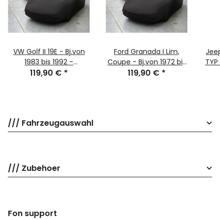
VW Golf II 19E - Bj.von
Ford Granada I Lim,
Jee
1983 bis 1992 -
Coupe - Bj.von 1972 bis
TYP 
MOBILWERK INDOOR
119,90 €
*
1977 - MOBILWERK
119,90 €
*
2
COVER SOFTKONTUR -
INDOOR COVER
SCHWARZ-
SOFTKONTUR -
SCHWARZ-
/// Fahrzeugauswahl
/// Zubehoer
Fon support