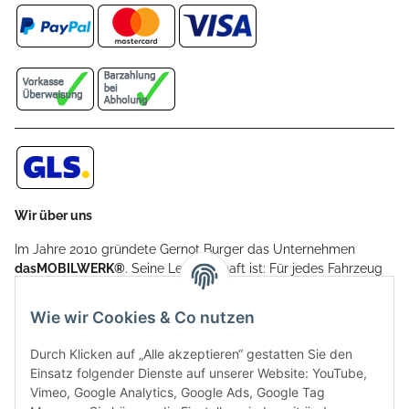
Wir über uns
Im Jahre 2010 gründete Gernot Burger das Unternehmen
dasMOBILWERK®
. Seine Leidenschaft ist: Für jedes Fahrzeug
ein Car Cover anzubieten - passgenau und individuell.
Aufgrund der vielen positiven Kundenrückmeldungen kamen
Wie wir Cookies & Co nutzen
weitere Produkte, wie Reifenschuhe, Hardtopständer hinzu.
Seine Reifenschoner werden in Deutschland produziert und
Durch Klicken auf „Alle akzeptieren“ gestatten Sie den
sind mit hochwertigen Techniken und Materialien gefertigt.
Einsatz folgender Dienste auf unserer Website: YouTube,
Vimeo, Google Analytics, Google Ads, Google Tag
dasMOBILWERK® ist seit der Gründung ein