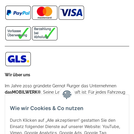
Wir über uns
Im Jahre 2010 gründete Gernot Burger das Unternehmen
dasMOBILWERK®
. Seine Leidenschaft ist: Für jedes Fahrzeug
ein Car Cover anzubieten - passgenau und individuell.
Aufgrund der vielen positiven Kundenrückmeldungen kamen
Wie wir Cookies & Co nutzen
weitere Produkte, wie Reifenschuhe, Hardtopständer hinzu.
Seine Reifenschoner werden in Deutschland produziert und
Durch Klicken auf „Alle akzeptieren“ gestatten Sie den
sind mit hochwertigen Techniken und Materialien gefertigt.
Einsatz folgender Dienste auf unserer Website: YouTube,
Vimeo, Google Analytics, Google Ads, Google Tag