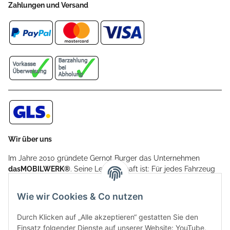
Zahlungen und Versand
Wir über uns
Im Jahre 2010 gründete Gernot Burger das Unternehmen
dasMOBILWERK®
. Seine Leidenschaft ist: Für jedes Fahrzeug
ein Car Cover anzubieten - passgenau und individuell.
Aufgrund der vielen positiven Kundenrückmeldungen kamen
Wie wir Cookies & Co nutzen
weitere Produkte, wie Reifenschuhe, Hardtopständer hinzu.
Seine Reifenschoner werden in Deutschland produziert und
Durch Klicken auf „Alle akzeptieren“ gestatten Sie den
sind mit hochwertigen Techniken und Materialien gefertigt.
Einsatz folgender Dienste auf unserer Website: YouTube,