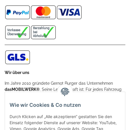
Wir über uns
Im Jahre 2010 gründete Gernot Burger das Unternehmen
dasMOBILWERK®
. Seine Leidenschaft ist: Für jedes Fahrzeug
ein Car Cover anzubieten - passgenau und individuell.
Aufgrund der vielen positiven Kundenrückmeldungen kamen
Wie wir Cookies & Co nutzen
weitere Produkte, wie Reifenschuhe, Hardtopständer hinzu.
Seine Reifenschoner werden in Deutschland produziert und
Durch Klicken auf „Alle akzeptieren“ gestatten Sie den
sind mit hochwertigen Techniken und Materialien gefertigt.
Einsatz folgender Dienste auf unserer Website: YouTube,
Vimeo, Google Analytics, Google Ads, Google Tag