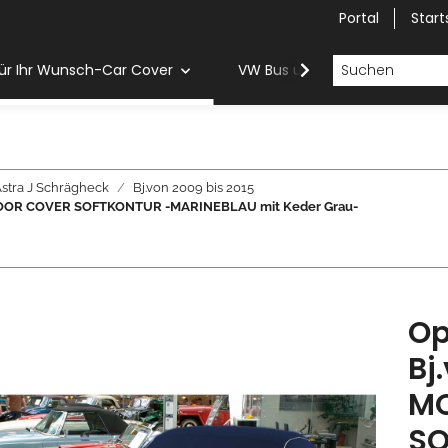
Portal
Start
ür Ihr Wunsch-Car Cover
VW Bus und Van Car Cover
stra J Schrägheck
Bj.von 2009 bis 2015
 INDOOR COVER SOFTKONTUR -MARINEBLAU mit Keder Grau-
Op
Bj
MO
SO