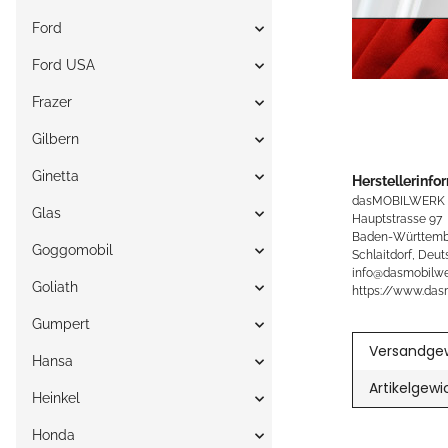
Ford
Ford USA
Frazer
Gilbern
Ginetta
Herstellerinfo
dasMOBILWERK
Glas
Hauptstrasse 97
Baden-Württemb
Goggomobil
Schlaitdorf, Deut
info@dasmobilwe
Goliath
https://www.das
Gumpert
Versandgew
Hansa
Artikelgewi
Heinkel
Honda