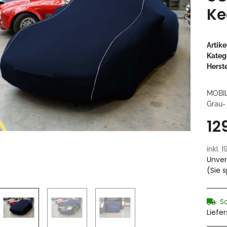
Ke
Artik
Kateg
Herste
MOBI
Grau-
12
inkl. 
Unver
(Sie 
S
Liefe