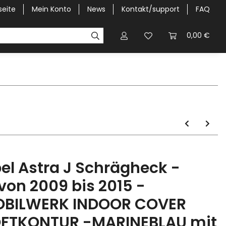
seite
Mein Konto
News
Kontakt/support
FAQ
Pick-Up Car Cover
Halbgaragen / Kapuzen nach Größ
0,00 €
el Astra J Schrägheck -
.von 2009 bis 2015 -
BILWERK INDOOR COVER
FTKONTUR -MARINEBLAU mit