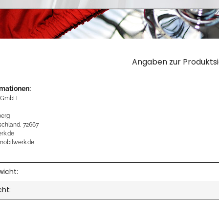
Angaben zur Produktsi
rmationen:
 GmbH
erg
schland, 72667
rk.de
mobilwerk.de
icht:
cht: