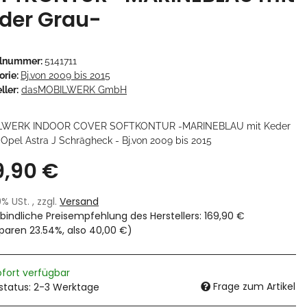
der Grau-
elnummer:
5141711
orie:
Bj.von 2009 bis 2015
ller:
dasMOBILWERK GmbH
LWERK INDOOR COVER SOFTKONTUR -MARINEBLAU mit Keder
 Opel Astra J Schrägheck - Bj.von 2009 bis 2015
9,90 €
19% USt. , zzgl.
Versand
bindliche Preisempfehlung des Herstellers
:
169,90 €
sparen
23.54%
, also
40,00 €
)
ofort verfügbar
Frage zum Artikel
rstatus: 2-3 Werktage