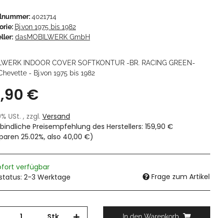
elnummer:
4021714
orie:
Bj.von 1975 bis 1982
ller:
dasMOBILWERK GmbH
LWERK INDOOR COVER SOFTKONTUR -BR. RACING GREEN-
hevette - Bj.von 1975 bis 1982
9,90 €
19% USt. , zzgl.
Versand
bindliche Preisempfehlung des Herstellers
:
159,90 €
sparen
25.02%
, also
40,00 €
)
ofort verfügbar
Frage zum Artikel
rstatus: 2-3 Werktage
Stk
In den Warenkorb