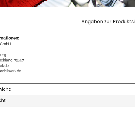
Angaben zur Produktsi
rmationen:
 GmbH
erg
schland, 72667
rk.de
mobilwerk.de
icht:
cht: