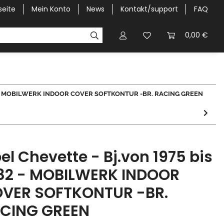
seite
Mein Konto
News
Kontakt/support
FAQ
Pick-Up Car Cover
Halbgaragen / Kapuzen nach Größ
0,00 €
1982 - MOBILWERK INDOOR COVER SOFTKONTUR -BR. RACING GREEN
el Chevette - Bj.von 1975 bis
82 - MOBILWERK INDOOR
VER SOFTKONTUR -BR.
CING GREEN