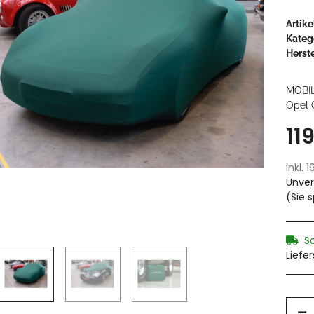
Artik
Kateg
Herste
MOBI
Opel C
11
inkl. 
Unver
(Sie 
S
Liefe