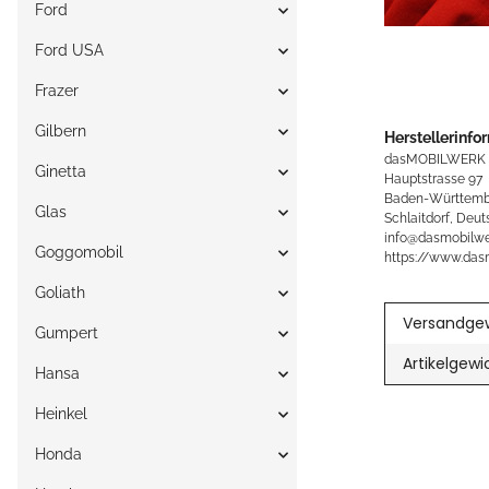
Ford
Ford USA
Frazer
Gilbern
Herstellerinfo
dasMOBILWERK
Ginetta
Hauptstrasse 97
Baden-Württemb
Glas
Schlaitdorf, Deut
info@dasmobilwe
Goggomobil
https://www.das
Goliath
Versandgew
Gumpert
Artikelgewi
Hansa
Heinkel
Honda