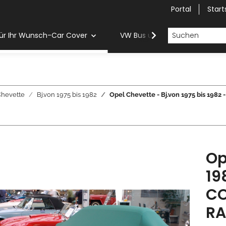
Portal
Start
ür Ihr Wunsch-Car Cover
VW Bus und Van Car Cover
hevette
Bj.von 1975 bis 1982
Opel Chevette - Bj.von 1975 bis 
Op
19
CO
RA