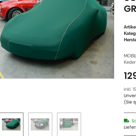
GR
Artik
Kateg
Herste
MOBI
Keder
12
inkl. 
Unver
(Sie 
S
Liefe