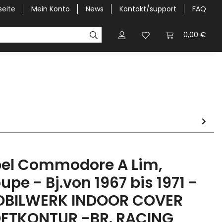
seite
Mein Konto
News
Kontakt/support
FAQ
Pick-Up Car Cover
Halbgaragen / Kapuzen nach Größ
0,00 €
el Commodore A Lim,
upe - Bj.von 1967 bis 1971 -
BILWERK INDOOR COVER
FTKONTUR -BR. RACING