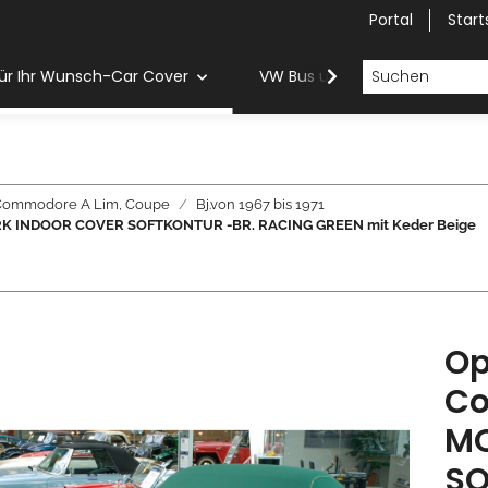
Portal
Start
ür Ihr Wunsch-Car Cover
VW Bus und Van Car Cover
Commodore A Lim, Coupe
Bj.von 1967 bis 1971
LWERK INDOOR COVER SOFTKONTUR -BR. RACING GREEN mit Keder Beige
Op
Co
MO
SO