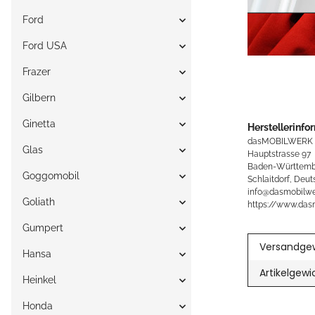
Ford
Ford USA
Frazer
Gilbern
Ginetta
Herstellerinfo
dasMOBILWERK
Glas
Hauptstrasse 97
Baden-Württemb
Goggomobil
Schlaitdorf, Deut
info@dasmobilwe
Goliath
https://www.das
Gumpert
Versandgew
Hansa
Artikelgewi
Heinkel
Honda