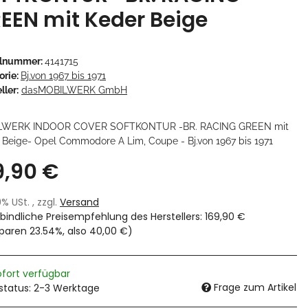
EEN mit Keder Beige
elnummer:
4141715
orie:
Bj.von 1967 bis 1971
ller:
dasMOBILWERK GmbH
LWERK INDOOR COVER SOFTKONTUR -BR. RACING GREEN mit
 Beige- Opel Commodore A Lim, Coupe - Bj.von 1967 bis 1971
9,90 €
19% USt. , zzgl.
Versand
bindliche Preisempfehlung des Herstellers
:
169,90 €
sparen
23.54%
, also
40,00 €
)
ofort verfügbar
Frage zum Artikel
rstatus: 2-3 Werktage