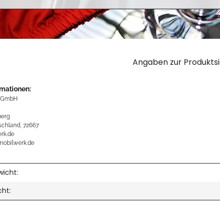
Angaben zur Produktsi
rmationen:
 GmbH
erg
schland, 72667
rk.de
mobilwerk.de
icht:
cht: