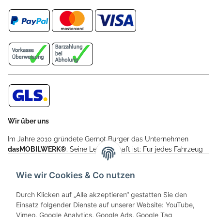
Wir über uns
Im Jahre 2010 gründete Gernot Burger das Unternehmen
dasMOBILWERK®
. Seine Leidenschaft ist: Für jedes Fahrzeug
ein Car Cover anzubieten - passgenau und individuell.
Aufgrund der vielen positiven Kundenrückmeldungen kamen
Wie wir Cookies & Co nutzen
weitere Produkte, wie Reifenschuhe, Hardtopständer hinzu.
Seine Reifenschoner werden in Deutschland produziert und
Durch Klicken auf „Alle akzeptieren“ gestatten Sie den
sind mit hochwertigen Techniken und Materialien gefertigt.
Einsatz folgender Dienste auf unserer Website: YouTube,
Vimeo, Google Analytics, Google Ads, Google Tag